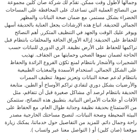
وجمالها لأطول وقت ممكن. تقدّم لك شركة صان كلين مجموعة
من النصائح العملية التي تساعدك على المحافظة على المساحات
الخضراء بشكل مستمر، مع ضمان صحة النباتات والمظهر
الجمالي للحديقة. اتباع هذه الإرشادات يجعل العناية بالحديقة أسهل
ويوفر عليك الوقت والجهد في التنظيف المتكرر. أهم النصائح
للحفاظ على الحديقة: إزالة الأوراق الجافة والمخلفات بانتظام قبل
تراكمها للحفاظ على الأرض نظيفة. الري الدوري للنباتات حسب
الحاجة لضمان نموها الصحي وحمايتها من الجفاف. تهذيب
الشجيرات والأشجار بانتظام لمنع تكوّن الفروع الزائدة والحفاظ
على الشكل الجمالي. استخدام الأسمدة والمغذيات الطبيعية
بانتظام لدعم صحة النباتات وتعزيز نموها. تنظيف الممرات
والأرضيات بشكل دوري لتفادي تراكم الأوساخ أو الطين. متابعة
الحديقة بانتظام لرصد أي مشاكل صغيرة قبل أن تتفاقم، مثل
الآفات أو علامات الأمراض النباتية. بتطبيق هذه النصائح، ستتمكن
من الاستمتاع بحديقة نظيفة وجذابة طوال العام، مع الحفاظ على
البيئة المحيطة وصحة النباتات، لتصبح مساحتك الخارجية مصدر
راحة وجمال دائم. للمزيد من التفاصيل حول خدماتنا، يمكنك زيارة
موقعنا (صان كلين) أو ( التواصل معنا عبر واتساب ).