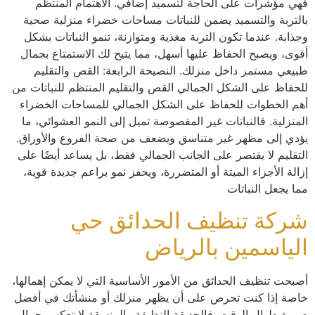
فهي مؤشرات على الحاجة لتسميد إضافي. الاهتمام المنتظم
بالتربة والتسميد يضمن للنباتات مساحات خضراء منزلية صحية
وجذابة. عندما تكون التربة مغذية ومتوازنة، تنمو النباتات بشكل
أقوى، ويصبح الحفاظ عليها أسهل، مما يتيح لك الاستمتاع بجمال
طبيعي مستمر داخل منزلك. النصيحة الرابعة: القص والتقليم
للحفاظ على الشكل الجمالي القص والتقليم المنتظم للنباتات من
أهم الخطوات للحفاظ على الشكل الجمالي للمساحات الخضراء
المنزلية. فالنباتات غير المقصوصة تميل إلى النمو العشوائي، ما
يؤدي إلى مظهر غير متناسق ويضعف من صحة الفروع والأوراق.
التقليم لا يقتصر على الجانب الجمالي فقط، بل يساعد أيضًا على
إزالة الأجزاء الميتة أو المتضررة، ويحفز نمو براعم جديدة قوية،
مما يجعل النباتات
شركة تنظيف الحدائق حي
الياسمين بالرياض
أصبحت تنظيف الحدائق من الأمور الأساسية التي لا يمكن إهمالها،
خاصة إذا كنت تحرص على أن يظهر منزلك أو منشأتك في أفضل
صورة طوال الوقت. فالحديقة النظيفة والمنسقة لا تعكس جمال