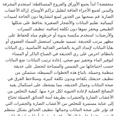
منخفضة؟ ابدأ بجمع الأوراق والفروع المتساقطة: استخدم المجرفة
واليدين لجمع الأجزاء الجافة لتقليل تراكم الأوساخ. إزالة الأعشاب
الضارة: قم بسحبها من الجذور لمنع انتشارها دون الحاجة لمبيدات
كيميائية. تقليم النباتات والأشجار الصغيرة: يحافظ على شكلها
الطبيعي ويحفز نموها دون تكلفة إضافية. تنظيف الممرات
والأرضيات: استخدم مكنسة يدوية أو خرطوم مياه للحفاظ على
مظهر مرتب للحديقة. تسميد طبيعي: استعمل السماد العضوي أو
بقايا النباتات لإمداد التربة بالعناصر الغذائية الأساسية. ري النباتات
بانتظام: احرص على ري الحديقة في الصباح الباكر أو المساء
لتوفير الماء وتحفيز نمو صحي. إعادة ترتيب النباتات: ضع النباتات
حسب احتياجاتها من الشمس والمساحة لتحصل على حديقة
منظمة وجميلة. باتباع هذه الخطوات البسيطة، ستتمكن من
تنظيف حديقتك بكفاءة وبدون تكلفة كبيرة، وستلاحظ الفرق في
صحة النباتات وجمال الحديقة، مما يشجعك على استكمال بقية
النصائح العملية لإعادة الحيوية لكل جزء منها. كيفية التخلص من
الأعشاب الضارة والحشرات بطريقة آمنة الحدائق الجميلة تحتاج
إلى عناية مستمرة للتخلص من الأعشاب الضارة والحشرات التي
قد تؤثر على صحة النباتات وجمالها. تنظيف الحدائق بشكل منتظم
لا يقتصر فقط على إزالة الأوساخ، بل يشمل أيضًا حماية النباتات