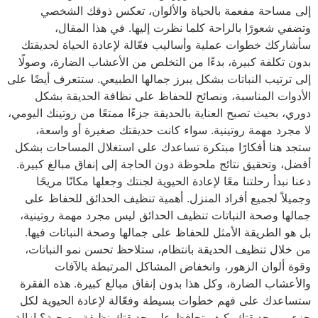
إلى مساحة مفعمة بالحياة والألوان، تعكس ذوقك الشخصي
وتضفي شعورًا بالراحة كلما نظرت إليها. في هذا المقال،
سأشاركك خطوات عملية وأساليب فعّالة لإعادة الحياة لحديقتك
بدون تكلفة كبيرة، بدءًا من التخلص من الأعشاب الضارة، وصولًا
إلى ترتيب النباتات بشكل يبرز جمالها الطبيعي. ستتعرف أيضًا على
الأدوات المناسبة، ونصائح للحفاظ على نظافة الحديقة بشكل
دوري، بحيث تصبح العناية بالحديقة جزءًا ممتعًا من روتينك اليومي،
لا مجرد مهمة روتينية. سواء كانت حديقتك صغيرة أو واسعة،
ستجد هنا أفكارًا مبتكرة تساعدك على استغلال المساحات بشكل
أفضل، وتحقيق نتائج ملحوظة دون الحاجة إلى إنفاق مبالغ كبيرة.
دعنا نبدأ رحلتنا معًا لإعادة الحيوية لجنتك وجعلها مكانًا مريحًا
وجميلاً لجميع أفراد المنزل. أهمية تنظيف الحدائق للحفاظ على
جمالها وصحة النباتات تنظيف الحدائق ليس مجرد مهمة روتينية،
بل هو الطريقة الأمثل للحفاظ على جمالها وصحة النباتات فيها.
من خلال تنظيف الحديقة بانتظام، ستلاحظ تحسن نمو النباتات،
وقوة ألوان الزهور، وانخفاض المشاكل المرتبطة بالآفات
والأعشاب الضارة، وكل هذا بدون إنفاق مبالغ كبيرة. هذه الفقرة
ستساعدك على فهم خطوات بسيطة وفعّالة لإعادة الحيوية لكل
جزء من حديقتك. كيف تحافظ على حديقتك نظيفة وصحية؟ إزالة