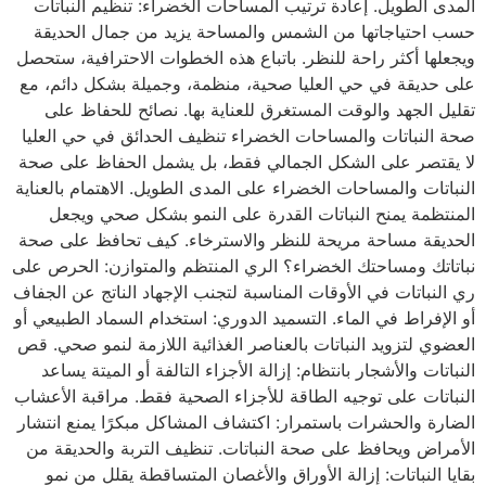
المدى الطويل. إعادة ترتيب المساحات الخضراء: تنظيم النباتات
حسب احتياجاتها من الشمس والمساحة يزيد من جمال الحديقة
ويجعلها أكثر راحة للنظر. باتباع هذه الخطوات الاحترافية، ستحصل
على حديقة في حي العليا صحية، منظمة، وجميلة بشكل دائم، مع
تقليل الجهد والوقت المستغرق للعناية بها. نصائح للحفاظ على
صحة النباتات والمساحات الخضراء تنظيف الحدائق في حي العليا
لا يقتصر على الشكل الجمالي فقط، بل يشمل الحفاظ على صحة
النباتات والمساحات الخضراء على المدى الطويل. الاهتمام بالعناية
المنتظمة يمنح النباتات القدرة على النمو بشكل صحي ويجعل
الحديقة مساحة مريحة للنظر والاسترخاء. كيف تحافظ على صحة
نباتاتك ومساحتك الخضراء؟ الري المنتظم والمتوازن: الحرص على
ري النباتات في الأوقات المناسبة لتجنب الإجهاد الناتج عن الجفاف
أو الإفراط في الماء. التسميد الدوري: استخدام السماد الطبيعي أو
العضوي لتزويد النباتات بالعناصر الغذائية اللازمة لنمو صحي. قص
النباتات والأشجار بانتظام: إزالة الأجزاء التالفة أو الميتة يساعد
النباتات على توجيه الطاقة للأجزاء الصحية فقط. مراقبة الأعشاب
الضارة والحشرات باستمرار: اكتشاف المشاكل مبكرًا يمنع انتشار
الأمراض ويحافظ على صحة النباتات. تنظيف التربة والحديقة من
بقايا النباتات: إزالة الأوراق والأغصان المتساقطة يقلل من نمو