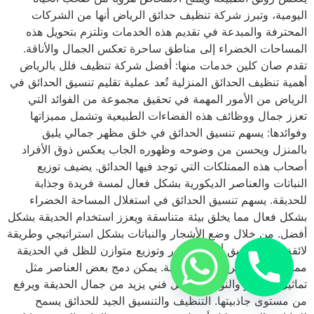
اليومية، وتبرز شركة تنظيف حدائق الرياض أنها من الشركات
المحترفة والمبدعة في تقديم هذه الخدمات وتلتزم بتحويل هذه
المساحات الخضراء إلى مناطق ساحرة تعكس الجمال والأناقة.
تقدم صان كلين خدمات منها: أفضل شركة تنظيف فلل بالرياض
أهمية تنظيف الحدائق المنزلية تُعد عملية تقليم تنسيق الحدائق في
الرياض من الأمور المهمة في تحقيق مجموعة من الفوائد التي
تعزز جمال ووظائف هذه الفضاءات الطبيعية وتشمل مميزاتها
وفوائدها: يسهم تنسيق الحدائق في خلق مظهر جمالي يليق
بالمنزل ويحسن من وضوحه وظهوره الجاب يعكس ذوق الأفراد
أصحاب هذه الممتلكات التي توجد فيها الحدائق. يضيف توزيع
النباتات والعناصر الديكورية بشكل فعال لمسة فريدة وجذابة
للحديقة. يسهم تنسيق الحدائق في استغلال المساحة الخضراء
بشكل فعال مما يخلق بيئة متناسقة ويعزز استخدام الحديقة بشكل
أفضل. من خلال وضع الأشجار والنباتات بشكل استراتيجي وطريقة
لائقة يمكن تحقيق أفضل ديكور وتوزيع متوازن للظل في الحديقة
مما يخلق بيئة مريحة ومستدامة. يمكن دمج بعض العناصر مثل
تماثيل الديكور والنوافير بشكل فني يزيد من جمال الحديقة ويرفع
من مستوى جاذبيتها. التنظيف والتنسيق الجيد للحدائق يسمح