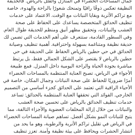
جمال المساحات الخضراء في المنازل والفلل بالرياض. فالحديقة
النظيفة تعكس ذوقًا راقيًا وتمنحك شعورًا بالراحة والهدوء، خاصة
مع تراكم الأتربة وبقايا النباتات مع الوقت. الاعتماد على خدمات
تنظيف الحدائق المتخصصة يساعدك على الحفاظ على صحة
العشب والنباتات، وتحقيق مظهر أنيق ومنظم للحديقة طوال العام.
وفي السطور القادمة، ستتعرف على أهم الخدمات التي تضمن لك
حديقة نظيفة ومتناغمة بسهولة واحترافية. أهمية تنظيف وصيانة
الحدائق في حي حطين بالرياض الحفاظ على الحديقة في حي
حطين بالرياض لا يقتصر على الشكل الجمالي فقط، بل يرتبط
مباشرة بجودة الحياة والراحة اليومية داخل المنزل. فمع طبيعة
الأجواء في الرياض، تصبح العناية المنتظمة بالمساحات الخضراء
أمرًا ضروريًا للحفاظ على صحة النباتات وجمال المكان، خاصة في
الأحياء الراقية التي تعتمد على الحدائق كجزء أساسي من التصميم
الخارجي. الفوائد التي تحققها العناية المنتظمة بالحدائق: تساعد
خدمات تنظيف الحدائق بالرياض على تحسين صحة العشب
والنباتات من خلال إزالة المخلفات العضوية والأجزاء التالفة، مما
يتيح للنباتات النمو بشكل أفضل. تساهم صيانة المساحات الخضراء
في الرياض في تقليل تراكم الأتربة والرطوبة، وهو ما يحد من
انتشار الحشرات ويحافظ على بيئة نظيفة وآمنة. تعزز تنظيف