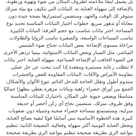
بل يشمل أيضًا ملاءمته لظروف المكان من ضوء وتهوية ورطوبة،
بالإضافة إلى سهولة العناية به. النباتات التي تتكيف مع بيئة منزلك
ستوفر لك الوقت والجهد، وستضمن استمرارها بصحة جيدة دون
معاناة أو تدهور سريع. خطوات اختيار النباتات المناسبة تحديد نوع
المساحة: اختر نباتات تتناسب مع حجم الغرفة؛ النباتات الكبيرة
تناسب المساحات الواسعة، والصغيرة تناسب الزوايا والطاولات.
مراعاة مستوى الإضاءة: بعض النباتات تحتاج ضوء الشمس
المباشر، مثل الصبار وبعض النباتات الاستوائية، بينما تزدهر الأخرى
في الضوء الخافت أو الإضاءة الصناعية. سهولة العناية: اختر نباتات
لا تتطلب رعاية مستمرة ومعقدة إذا كنت تبحث عن حل عملي.
مقاومة الأمراض والآفات: النباتات المقاومة للعفن والحشرات
ستدوم أطول وتقلل الحاجة للتدخل الدائم. تنوع الألوان والأشكال:
الجمع بين أوراق خضراء زاهية ونباتات مزهرة يعطي مظهرًا جماليًا
متناسقًا ويضفي حيوية على المكان. باختيارك للنباتات المناسبة
وفق ظروف منزلك، ستضمن نجاح أي ركن أخضر أو حديقة
منزلية، وستستمتع بمساحة خضراء صحية وجميلة دون صعوبات
كبيرة. هذه الخطوة الأساسية تبني أساسًا قويًا لبقية نصائح العناية،
وتجعل العناية اليومية أكثر سهولة وفعالية. النصيحة الثانية: تنظيم
مواعيد الري بطريقة صحيحة تنظيم مواعيد الري بطريقة صحيحة