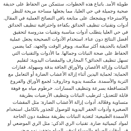
طويلة الأمد. باتباع هذه الخطوات، ستتمكن من الحفاظ على حديقة
صحية وجميلة في حي العليا، مما يجعلها مساحة مريحة للنظر
والاسترخاء ويشجعك على متابعة باقي النصائح العملية في المقال.
أدوات وتقنيات تنظيف الحدائق بكفاءة واحترافية تنظيف الحدائق
في حي العليا يتطلب أدوات مناسبة وتقنيات مدروسة لتحقيق
أفضل النتائج دون عناء. استخدام الأدوات الصحيحة يجعل عملية
العناية بالحديقة أكثر سلاسة، ويوفر الوقت والجهد، كما يضمن
الحفاظ على صحة النباتات وجمالها. ما الأدوات والتقنيات التي
تسهل تنظيف الحدائق؟ المجارف والمقصات اليدوية: لتقليم
النباتات وإزالة الأغصان والأوراق الجافة بدقة وسهولة. قفازات
الحماية: لحماية اليدين أثناء إزالة الأعشاب الضارة أو التعامل مع
التربة والأسمدة. مكنسة يدوية وجاروف: لجمع الأوراق والفروع
المتساقطة بسرعة وتنظيف المسارات. خرطوم مياه مع فوهة
قابلة للتعديل: لترطيب النباتات وتنظيف الأرضيات بطريقة
متساوية وفعّالة. أدوات إزالة الأعشاب الضارة: مثل المقشات
الصغيرة وأدوات الحفر اليدوية للوصول للجذور بالكامل. استخدام
الأسمدة الطبيعية: لتغذية النباتات بطريقة منظمة دون الحاجة
لمواد كيميائية ضارة. تقنيات الري الذكي: مثل الري الموضعي أو
في أوقات الصباح والمساء لتوفير المياه وتحفيز نمو صحي