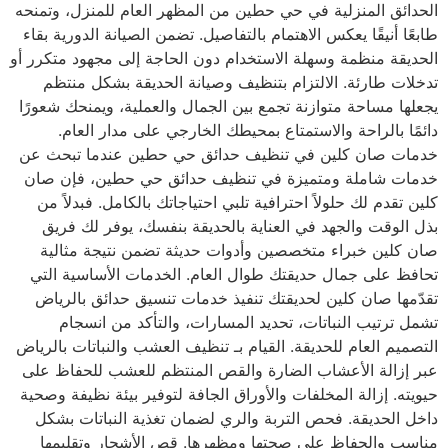
الحدائق المنزلية في حي حطين من المظهر العام للمنزل، وتمنحه
طابعًا أنيقًا يعكس الاهتمام بالتفاصيل. تضمن الصيانة الدورية بقاء
الحديقة منظمة وسهلة الاستخدام دون الحاجة إلى مجهود متكرر أو
تدخلات طارئة. الالتزام بتنظيف وصيانة الحديقة بشكل منتظم
يجعلها مساحة متوازنة تجمع بين الجمال والعملية، ويمنحك شعورًا
دائمًا بالراحة والاستمتاع بمحيطك الخارجي على مدار العام.
خدمات صان كلين في تنظيف حدائق حي حطين عندما تبحث عن
خدمات شاملة ومتميزة في تنظيف حدائق حي حطين، فإن صان
كلين تقدم لك حلولاً احترافية تلبي احتياجاتك بالكامل. فبدلاً من
بذل الوقت والجهد في العناية بالحديقة بنفسك، يوفر لك فريق
صان كلين خبراء متخصصين وأدوات حديثة تضمن نتيجة مثالية
تحافظ على جمال حديقتك طوال العام. الخدمات الأساسية التي
تقدّمها صان كلين لحديقتك تنفيذ خدمات تنسيق حدائق بالرياض
تشمل ترتيب النباتات، تحديد المسارات، والتأكد من انسجام
التصميم العام للحديقة. القيام بـ تنظيف العشب والنباتات بالرياض
عبر إزالة الأعشاب الضارة والقص المنتظم للعشب للحفاظ على
حيويته. إزالة المخلفات والأوراق الجافة لتوفير بيئة نظيفة وصحية
داخل الحديقة. فحص التربة والري لضمان تغذية النباتات بشكل
مناسب والحفاظ على صحتها ومظهرها. قص الأشجار وتقليمها