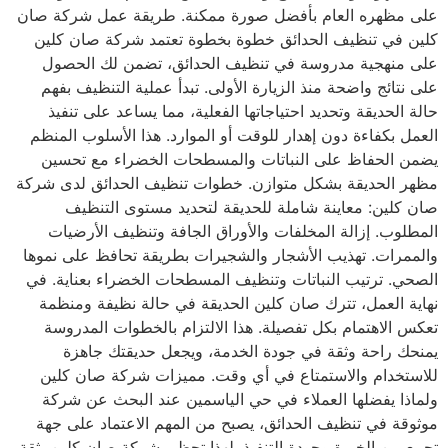
على مظهره العام بأفضل صورة ممكنة. طريقة عمل شركة صان
كلين في تنظيف الحدائق خطوة بخطوة تعتمد شركة صان كلين
على منهجية مدروسة في تنظيف الحدائق، تضمن لك الحصول
على نتائج واضحة منذ الزيارة الأولى. تبدأ عملية التنظيف بفهم
حالة الحديقة وتحديد احتياجاتها الفعلية، مما يساعد على تنفيذ
العمل بكفاءة دون إهدار للوقت أو الموارد. هذا الأسلوب المنظم
يضمن الحفاظ على النباتات والمسطحات الخضراء مع تحسين
مظهر الحديقة بشكل متوازن. خطوات تنظيف الحدائق لدى شركة
صان كلين: معاينة شاملة للحديقة لتحديد مستوى التنظيف
المطلوب. إزالة المخلفات والأوراق الجافة وتنظيف الأرضيات
والممرات. تهذيب الأشجار والشجيرات بطريقة تحافظ على نموها
الصحي. ترتيب النباتات وتنظيف المسطحات الخضراء بعناية. في
نهاية العمل، تترك صان كلين الحديقة في حالة نظيفة ومنظمة
تعكس الاهتمام بكل تفصيلة. هذا الالتزام بالخطوات المدروسة
يمنحك راحة وثقة في جودة الخدمة، ويجعل حديقتك جاهزة
للاستخدام والاستمتاع في أي وقت. مميزات شركة صان كلين
ولماذا يفضلها العملاء في حي الياسمين عند البحث عن شركة
موثوقة في تنظيف الحدائق، يصبح من المهم الاعتماد على جهة
تجمع بين الخبرة وجودة التنفيذ. لهذا تحظى شركة صان كلين بثقة