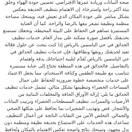
صحة النباتات وزيادة عمرها الافتراضي. تحسين جودة الهواء وخلق
بيئة أكثر راحة واسترخاء. إن الاهتمام بتنظيف الحديقة ينعكس
بشكل مباشر على جودة المكان الذي تعيش فيه، ويمنحك مساحة
منظمة ونظيفة تشعر معها بالرضا والراحة. كما أن العناية
المستمرة تساهم في الحفاظ على البيئة المحيطة، وتجعلك تستمتع
بحديقتك بأفضل صورة ممكنة على مدار العام. خدمات تنظيف
الحدائق في حي الياسمين بالرياض إذا كنت تبحث عن حلول فعّالة
تعيد لحديقتك رونقها ونظافتها، فإن خدمات تنظيف الحدائق في
حي الياسمين بالرياض تُقدَّم لتلبية احتياجاتك بدقة واهتمام
بالتفاصيل. فالحدائق في هذه المنطقة تحتاج إلى عناية مستمرة
تتناسب مع طبيعة الطقس وكثافة الاستخدام، مما يجعل الاعتماد
على خدمات متخصصة خطوة ضرورية للحفاظ على جمال
المساحات الخضراء وتنظيمها بشكل مثالي. تشمل خدمات تنظيف
الحدائق ما يلي: إزالة الأوراق الجافة والمخلفات النباتية من
الأرضيات والممرات. تنظيف المسطحات الخضراء وترتيب النباتات
والأشجار. قص وتهذيب الشجيرات بما يحافظ على شكلها الصحي
والجمالي. التخلص الآمن من النفايات الناتجة عن أعمال التنظيف.
تساعدك هذه الخدمات على الاستمتاع بحديقة نظيفة ومنظمة دون
بذل مجهود، وتمنحك نتائج واضحة تعكس الاهتمام بالمكان وتُحافظ