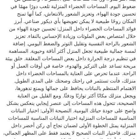
ضغوط اليوم. المساحات الخضراء المنزلية تلعب دورًا مهمًا في
تحسين جودة الهواء، وتعزيز الشعور بالانتعاش، كما أنها تمنح
المكان روحًا طبيعية لا يمكن تعويضها بأي ديكور صناعي. أبرز
فوائد المساحات الخضراء داخل المنزل: تحسين جودة الهواء من
خلال امتصاص بعض الملوثات وزيادة الإحساس بالنقاء. تعزيز
الشعور بالراحة النفسية وتقليل التوتر والضغط اليومي. إضافة
لمسة جمالية طبيعية تجعل المنزل أكثر أناقة وحيوية. المساهمة
في تنظيم درجة الحرارة داخل بعض المساحات المغلقة. خلق بيئة
مريحة تساعد على التركيز والهدوء، خاصة في أوقات العمل أو
الراحة. عندما تحرص على العناية بالمساحات الخضراء داخل
منزلك، فأنت تستثمر في راحتك وصحتك على المدى الطويل.
الاهتمام المنتظم بالنباتات يحافظ على جمالها ويمنع تدهورها،
ويجعل منزلك مكانًا أكثر توازنًا ودفئًا. ومع القليل من العناية
الصحيحة، تتحول هذه المساحات إلى عنصر إيجابي ينعكس بشكل
واضح على جودة حياتك اليومية. النصيحة الأولى: اختيار النباتات
المناسبة للمساحات المنزلية اختيار النباتات المناسبة للمساحات
المنزلية يمثل الخطوة الأولى لضمان نجاح أي ركن أخضر داخل
منزلك. فاختيار النبات الصحيح لا يعتمد فقط على المظهر الجمالي،