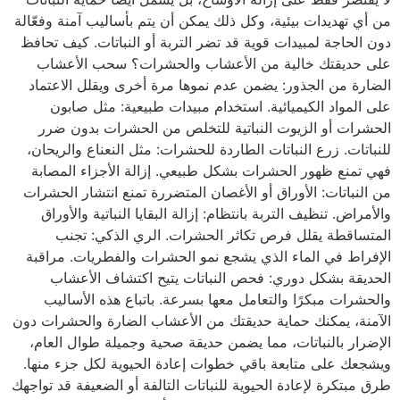
من أي تهديدات بيئية، وكل ذلك يمكن أن يتم بأساليب آمنة وفعّالة
دون الحاجة لمبيدات قوية قد تضر التربة أو النباتات. كيف تحافظ
على حديقتك خالية من الأعشاب والحشرات؟ سحب الأعشاب
الضارة من الجذور: يضمن عدم نموها مرة أخرى ويقلل الاعتماد
على المواد الكيميائية. استخدام مبيدات طبيعية: مثل صابون
الحشرات أو الزيوت النباتية للتخلص من الحشرات بدون ضرر
للنباتات. زرع النباتات الطاردة للحشرات: مثل النعناع والريحان،
فهي تمنع ظهور الحشرات بشكل طبيعي. إزالة الأجزاء المصابة
من النباتات: الأوراق أو الأغصان المتضررة تمنع انتشار الحشرات
والأمراض. تنظيف التربة بانتظام: إزالة البقايا النباتية والأوراق
المتساقطة يقلل فرص تكاثر الحشرات. الري الذكي: تجنب
الإفراط في الماء الذي يشجع نمو الحشرات والفطريات. مراقبة
الحديقة بشكل دوري: فحص النباتات يتيح اكتشاف الأعشاب
والحشرات مبكرًا والتعامل معها بسرعة. باتباع هذه الأساليب
الآمنة، يمكنك حماية حديقتك من الأعشاب الضارة والحشرات دون
الإضرار بالنباتات، مما يضمن حديقة صحية وجميلة طوال العام،
ويشجعك على متابعة باقي خطوات إعادة الحيوية لكل جزء منها.
طرق مبتكرة لإعادة الحيوية للنباتات التالفة أو الضعيفة قد تواجهك