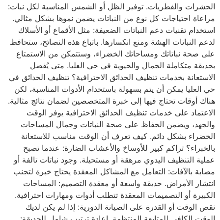
الحشرات والفطريات. توفير الظل أو الشمس المناسبة لكل نبات:
مراعاة احتياجات كل نوع من النباتات يضمن نموها بشكل مثالي.
استخدام تقنيات دعم النباتات الضعيفة: مثل الأقماع أو الأسلاك
لدعم النباتات الهشة ومنع انكسارها. باتباع هذه النصائح، ستحافظ
على صحة نباتاتك ومساحاتك الخضراء، وستتمكن من الاستمتاع
بحديقة متكاملة الجمال والحيوية في حي العليا. متى يُفضل
الاستعانة بخدمات تنظيف الحدائق الاحترافية؟ تنظيف الحدائق في
حي العليا يمكن أن يتم بسهولة باستخدام الأدوات المناسبة، لكن
هناك أوقات تحتاج فيها إلى خبرة المتخصصين لضمان نتائج مثالية.
الاعتماد على خدمات تنظيف الحدائق الاحترافية يوفر الوقت
والجهد، ويضمن الحفاظ على صحة النباتات وجمال المساحات
الخضراء بشكل دائم. كيف تعرف أن الوقت مناسب للاستعانة
بالخبراء؟ تراكم كبير للأوساخ والأعشاب الضارة: عندما تصبح
عملية التنظيف اليدوي مرهقة أو مستحيلة. وجود نباتات تالفة أو
مصابة بالآفات: التعامل مع المشاكل المعقدة يحتاج خبرة لتجنب
انتشار الأمراض. حديقة واسعة أو معقدة التصميم: المساحات
الكبيرة أو التصميمات المعقدة تتطلب أدوات ومهارات احترافية.
نقص الوقت أو القدرة على الصيانة الدورية: إذا لم يكن لديك
الوقت الكافي للمتابعة المنتظمة. إعادة ترتيب شامل للحديقة: