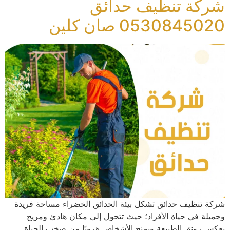
شركة تنظيف حدائق
0530845020 صان كلين
شركة تنظيف حدائق تشكل بيئة الحدائق الخضراء مساحة فريدة
وجميلة في حياة الأفراد؛ حيث تتحول إلى مكان هادئ ومريح
يعكس رونق الطبيعة ويمنح الأشخاص هروبًا من صخب الحياة