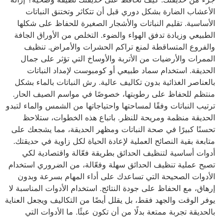
الأعشاب الضارة بشكل دوري قبل أن تتكاثر وتختنق النباتات
الأساسية. تقليم النباتات والأشجار الصغيرة للحفاظ على شكلها
الطبيعي وزيادة تدفق الهواء والضوء. التخلص من الأوراق الجافة
والفروع المتساقطة لمنع تراكم الحشرات والأمراض. تنظيف
الممرات والأرضيات من الأتربة والأوساخ التي تؤثر على جمال
الحديقة. استخدام سماد طبيعي أو كومبوست لإمداد النباتات
بالعناصر الغذائية بدون تكاليف عالية. رش النباتات بالماء بشكل
منتظم للحفاظ على رطوبتها، خصوصًا في مواسم الصيف الحار.
ترتيب النباتات وفقًا لمساحتها واحتياجاتها من الشمس والماء لتبدو
الحديقة منظمة ومريحة للنظر. باتباع هذه الخطوات، ستلاحظ
تحسنًا كبيرًا في صحة النباتات ومظهر الحديقة، مما يشجعك على
متابعة بقية النصائح العملية لإعادة الحياة لكل زاوية في حديقتك.
أدوات أساسية لتنظيف الحدائق بطريقة فعّالة واقتصادية لكي
تصبح عملية تنظيف الحدائق سهلة وفعّالة، من الضروري استخدام
الأدوات الصحيحة التي تساعدك على أداء المهام بسرعة وبدون
إرهاق، مع الحفاظ على جودة النتائج. استخدام الأدوات المناسبة لا
يوفر الوقت والجهد فقط، بل يقلل أيضًا من التكاليف ويجعل العناية
بالحديقة تجربة ممتعة بدلًا من أن تكون عبئًا. ما الأدوات التي