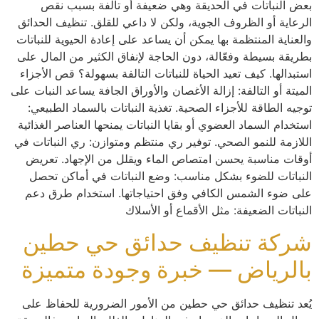
بعض النباتات في الحديقة وهي ضعيفة أو تالفة بسبب نقص
الرعاية أو الظروف الجوية، ولكن لا داعي للقلق. تنظيف الحدائق
والعناية المنتظمة بها يمكن أن يساعد على إعادة الحيوية للنباتات
بطريقة بسيطة وفعّالة، دون الحاجة لإنفاق الكثير من المال على
استبدالها. كيف تعيد الحياة للنباتات التالفة بسهولة؟ قص الأجزاء
الميتة أو التالفة: إزالة الأغصان والأوراق الجافة يساعد النبات على
توجيه الطاقة للأجزاء الصحية. تغذية النباتات بالسماد الطبيعي:
استخدام السماد العضوي أو بقايا النباتات يمنحها العناصر الغذائية
اللازمة للنمو الصحي. توفير ري منتظم ومتوازن: ري النباتات في
أوقات مناسبة يحسن امتصاص الماء ويقلل من الإجهاد. تعريض
النباتات للضوء بشكل مناسب: وضع النباتات في أماكن تحصل
على ضوء الشمس الكافي وفق احتياجاتها. استخدام طرق دعم
النباتات الضعيفة: مثل الأقماع أو الأسلاك
شركة تنظيف حدائق حي حطين
بالرياض — خبرة وجودة متميزة
يُعد تنظيف حدائق حي حطين من الأمور الضرورية للحفاظ على