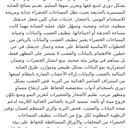
بشكل دوري لمنع تلفها وتعزيز نموها السليم. تقديم نصائح للعناية
المستمرة بالحديقة بحيث تظل المساحات الخضراء جذابة ومريحة
للاستخدام اليومي. باختصار، خدمات صان كلين تجعل حديقتك
منظمة، جذابة، وصحية، وتسهّل عليك عملية الصيانة مهما كانت
مساحة الحديقة أو احتياجاتها. تنظيف العشب والنباتات وصيانة
المساحات الخضراء يعتبر تنظيف العشب والنباتات بالرياض من
الخطوات الأساسية للحفاظ على صحة وجمال حديقتك في حي
حطين. فالاهتمام بالنباتات والعشب لا يقتصر على المظهر فقط،
بل يساهم في توفير بيئة صحية، منع انتشار الحشرات، وضمان
استمرارية نمو النباتات بشكل طبيعي ومتوازن. طرق العناية
المثالية بالعشب والنباتات إزالة الأعشاب الضارة بانتظام لمنعها
من استنزاف العناصر الغذائية من التربة. قص العشب بشكل
دوري باستخدام أدوات متخصصة للحفاظ على ارتفاع متساوٍ
ومظهر مرتب. تقليم الأشجار والشجيرات لتعزيز النمو ومنع تكوّن
فروع ميتة أو تالفة. تسميد التربة بالعناصر الغذائية اللازمة لدعم
صحة النباتات والعشب. فحص التربة والري المنتظم لضمان توفير
الرطوبة المطلوبة لكل نوع من النباتات. تنظيف المساحات
الخضراء من المخلفات والأوراق المتساقطة للحفاظ على بيئة