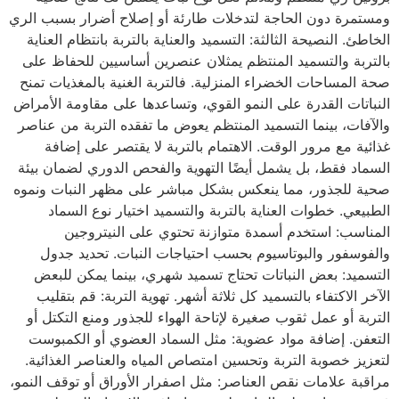
ومستمرة دون الحاجة لتدخلات طارئة أو إصلاح أضرار بسبب الري
الخاطئ. النصيحة الثالثة: التسميد والعناية بالتربة بانتظام العناية
بالتربة والتسميد المنتظم يمثلان عنصرين أساسيين للحفاظ على
صحة المساحات الخضراء المنزلية. فالتربة الغنية بالمغذيات تمنح
النباتات القدرة على النمو القوي، وتساعدها على مقاومة الأمراض
والآفات، بينما التسميد المنتظم يعوض ما تفقده التربة من عناصر
غذائية مع مرور الوقت. الاهتمام بالتربة لا يقتصر على إضافة
السماد فقط، بل يشمل أيضًا التهوية والفحص الدوري لضمان بيئة
صحية للجذور، مما ينعكس بشكل مباشر على مظهر النبات ونموه
الطبيعي. خطوات العناية بالتربة والتسميد اختيار نوع السماد
المناسب: استخدم أسمدة متوازنة تحتوي على النيتروجين
والفوسفور والبوتاسيوم بحسب احتياجات النبات. تحديد جدول
التسميد: بعض النباتات تحتاج تسميد شهري، بينما يمكن للبعض
الآخر الاكتفاء بالتسميد كل ثلاثة أشهر. تهوية التربة: قم بتقليب
التربة أو عمل ثقوب صغيرة لإتاحة الهواء للجذور ومنع التكتل أو
التعفن. إضافة مواد عضوية: مثل السماد العضوي أو الكمبوست
لتعزيز خصوبة التربة وتحسين امتصاص المياه والعناصر الغذائية.
مراقبة علامات نقص العناصر: مثل اصفرار الأوراق أو توقف النمو،