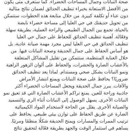
صحة النباتات وجمال المساحات الخضراء. كما ستعرف متى يكون
من الأفضل الاستعانة بخبراء تنظيف الحدائق لضمان نتائج مثالية
دون عناء أو تكلفة كبيرة. من خلال متابعة هذه الخطوات، ستتمكن
من تحويل حديقتك في حي العليا إلى مساحة خضراء نابضة
بالحياة، تجمع بين الجمال الطبيعي والراحة العملية، بطريقة سهلة
وفعّالة. أهمية تنظيف الحدائق للحفاظ على جمال حي العليا
تنظيف الحدائق في حي العليا ليس مجرد مهمة صيانة عادية، بل
هو أساس الحفاظ على جمال الحديقة وصحة النباتات فيها. من
خلال العناية المنتظمة، ستتمكن من تقليل المشاكل المتعلقة
بالأعشاب الضارة والحشرات، والحفاظ على ألوان الزهور الزاهية
ونمو النباتات بشكل صحي ومستدام. لماذا يعد تنظيف الحدائق
ضروريًا؟ يحافظ على صحة النباتات ويمنع انتشار الأمراض
والآفات. يبرز جمال الحديقة ويجعل المساحات الخضراء أكثر
جاذبية وراحة للعين. يمنع تراكم الأعشاب الضارة التي قد تعيق نمو
النباتات الأخرى. يسهل الوصول إلى النباتات أثناء الري والتسميد
والصيانة الأخرى. يقلل من الحاجة لاستخدام المواد الكيميائية
الضارة عن طريق الحفاظ على توازن بيئي طبيعي. يحافظ على
ترتيب الممرات والمسارات ويمنح الحديقة شكلًا منظمًا ومرتبًا.
يساهم في استثمار الوقت والجهد بطريقة فعّالة لتحقيق نتائج