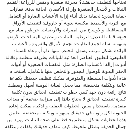
تحتاجها لتنظيف حديقتك؟ مجرفة صغيرة ومقص للزراعة: لتقليم
النباتات والأشجار الصغيرة وإزالة الأغصان الجافة بدقة. قفازات
حماية اليدين: لحماية يديك أثناء إزالة الأعشاب الضارة أو التعامل
مع التربة والأسمدة. مكنسة يدوية أو جاروف: لتنظيف الأوراق
المتساقطة والأوساخ من الممرات والأرضيات. خرطوم مياه مع
فوهة قابلة للتعديل: لترطيب النباتات وتنظيف المساحات الأرضية
بسهولة. سلة لجمع النفايات: لجمع الأوراق والفروع والأعشاب
الزائدة بشكل مرتب وسهل التخلص منها. دلو أو وعاء للسماد
الطبيعي: لتطبيق العناصر الغذائية للنباتات بطريقة منظمة وفعّالة.
أدوات إزالة الأعشاب الضارة: مثل المقشات الصغيرة أو أدوات
الحفر اليدوية للوصول للجذور والتخلص منها بالكامل. باستخدام
هذه الأدوات البسيطة والمتوفرة، يمكنك تنظيف حديقتك بكفاءة
عالية وبتكلفة منخفضة، مما يجعل العناية اليومية أسهل ويعطيك
نتائج رائعة دون جهد كبير. خطوات تنظيف الحدائق بدون تكلفة
كبيرة تنظيف الحدائق لا يحتاج دائمًا إلى ميزانية ضخمة أو معدات
متقدمة. باستخدام بعض الخطوات العملية والذكية، يمكنك إعادة
الحيوية لكل زاوية في حديقتك بسهولة وبتكلفة منخفضة. تطبيق
هذه الخطوات بشكل منتظم يحافظ على صحة النباتات ويزيد من
جمال الحديقة بشكل ملحوظ. كيف تنظف حديقتك بكفاءة وبتكلفة