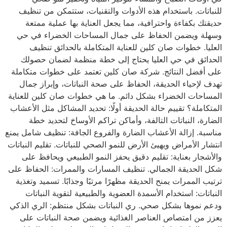
للنباتات. باستخدام هذه الأدوات والتقنيات، ستتمكن من تنظيف
حديقتك بكفاءة واحترافية، مما يجعل العناية بها عملية ممتعة
وسهلة ويضمن الحفاظ على جمال المساحات الخضراء في حي
العليا. خطوات صان كلين للعناية المتكاملة بالحدائق تنظيف
الحدائق في حي العليا يحتاج إلى خطة منظمة لضمان حصولك
على أفضل النتائج. شركة صان كلين تعتمد على خطوات متكاملة
تهدف لإحياء الحديقة، الحفاظ على صحة النباتات، وإبراز جمال
المساحات الخضراء بشكل دائم. ما هي خطوات صان كلين للعناية
المتكاملة؟ تقييم حالة الحديقة أولًا: تحديد المشاكل مثل الأعشاب
الضارة، النباتات التالفة، وأماكن تراكم الأوساخ لتحديد خطة
مناسبة. إزالة الأعشاب الضارة والفروع الجافة: تنظيف شامل يمنع
انتشار الأمراض ويهيئ الأرض للنمو الصحي للنباتات. تقليم النباتات
والأشجار بعناية: تقليم دقيق يحفز النمو الطبيعي ويحافظ على
شكل الحديقة الجمالي. تنظيف المسارات والممرات: الحفاظ على
ترتيب الممرات يمنح الحديقة مظهرًا مرتبًا وجذابًا. تسميد وتغذية
النباتات: استخدام الأسمدة العضوية والطبيعية لتقوية النباتات
ودعم نموها بشكل صحي. ري النباتات بشكل منتظم: الري الذكي
يعزز من امتصاص العناصر الغذائية ويضمن صحة النباتات على