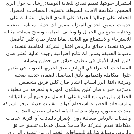
استمرار حيويتها. تقديم نصائح للعناية اليومية: إرشادات حول الري
الصحيح، مكافحة الآفات البسيطة، وتنظيف المساحات الخضراء
للحفاظ على جمالية الحديقة على المدى الطويل. اعتمادك على
خدمات تنسيق الحدائق المنزلية يضمن لك حديقة منظمة، صحية،
وجذابة، تجمع بين الجمال والوظائف العملية، وتصبح مساحة مثالية
للاسترخاء والاستمتاع مع العائلة. لماذا تختار صان كلين كأفضل
شركة تنظيف حدائق بالرياض اختيار الشركة المناسبة لتنظيف
وصيانة الحديقة يضمن لك نتائج احترافية وجودة عالية. تُعتبر صان
كلين الخيار الأمثل في تنظيف حدائق حي حطين وصيانة
المساحات الخضراء في الرياض، نظرًا لخبرتها الطويلة في تقديم
حلول متكاملة واهتمامها بأدق التفاصيل لضمان حديقة صحية
ومرتبة دائمًا. أبرز أسباب اختيار صان كلين فريق متخصص
ومدرّب: خبراء صان كلين يمتلكون المهارة والمعرفة في تنظيف
الحدائق بالرياض، مع القدرة على التعامل مع جميع أنواع النباتات
والمساحات الخضراء. استخدام أدوات وتقنيات حديثة: توفر الشركة
معدات متطورة ومواد صديقة للبيئة، لضمان تنظيف العشب
والنباتات بالرياض بفعالية دون الإضرار بالنباتات أو التربة. خدمات
متكاملة: تقدم الشركة حلاً شاملاً يشمل خدمات تنسيق حدائق
بالرياض وصيانة شاملة للمساحات الخضراء، من تنظيف إلى ري