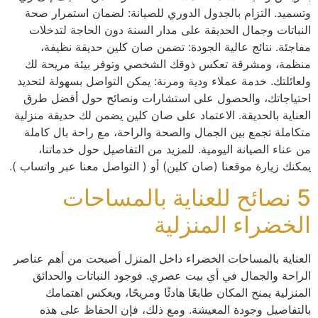
وتسميد. التزام بالجدول الدوري للصيانة: لضمان استمرار صحة
النباتات وجمال الحديقة على مدار السنة دون الحاجة لتدخلات
مفاجئة. نتائج عالية الجودة: تضمن صان كلين حديقة نظيفة،
منظمة، ومشرقة تعكس ذوقك الشخصي وتوفر بيئة مريحة لك
ولعائلتك. خدمة عملاء ودية ومرنة: يمكن التواصل بسهولة لتحديد
احتياجاتك، والحصول على استشارات ونصائح حول أفضل طرق
العناية بالحديقة. الاعتماد على صان كلين يضمن لك حديقة منزلية
متكاملة تجمع بين الجمال والصحة والراحة، مع راحة بال كاملة
من عناء الصيانة اليومية. للمزيد من التفاصيل حول خدماتنا،
يمكنك زيارة موقعنا (صان كلين) أو ( التواصل معنا عبر واتساب ).
5 نصائح للعناية بالمساحات
الخضراء المنزلية
العناية بالمساحات الخضراء داخل المنزل أصبحت من أهم عناصر
الراحة والجمال في أي بيت عصري. فوجود النباتات والحدائق
المنزلية يمنح المكان طابعًا هادئًا ومريحًا، ويعكس اهتمامك
بالتفاصيل وجودة المعيشة. ومع ذلك، فإن الحفاظ على هذه