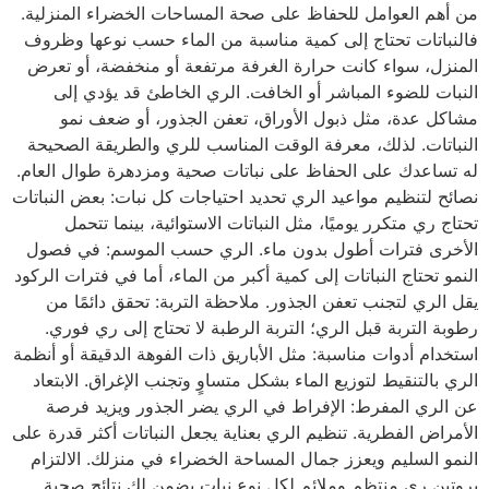
من أهم العوامل للحفاظ على صحة المساحات الخضراء المنزلية.
فالنباتات تحتاج إلى كمية مناسبة من الماء حسب نوعها وظروف
المنزل، سواء كانت حرارة الغرفة مرتفعة أو منخفضة، أو تعرض
النبات للضوء المباشر أو الخافت. الري الخاطئ قد يؤدي إلى
مشاكل عدة، مثل ذبول الأوراق، تعفن الجذور، أو ضعف نمو
النباتات. لذلك، معرفة الوقت المناسب للري والطريقة الصحيحة
له تساعدك على الحفاظ على نباتات صحية ومزدهرة طوال العام.
نصائح لتنظيم مواعيد الري تحديد احتياجات كل نبات: بعض النباتات
تحتاج ري متكرر يوميًا، مثل النباتات الاستوائية، بينما تتحمل
الأخرى فترات أطول بدون ماء. الري حسب الموسم: في فصول
النمو تحتاج النباتات إلى كمية أكبر من الماء، أما في فترات الركود
يقل الري لتجنب تعفن الجذور. ملاحظة التربة: تحقق دائمًا من
رطوبة التربة قبل الري؛ التربة الرطبة لا تحتاج إلى ري فوري.
استخدام أدوات مناسبة: مثل الأباريق ذات الفوهة الدقيقة أو أنظمة
الري بالتنقيط لتوزيع الماء بشكل متساوٍ وتجنب الإغراق. الابتعاد
عن الري المفرط: الإفراط في الري يضر الجذور ويزيد فرصة
الأمراض الفطرية. تنظيم الري بعناية يجعل النباتات أكثر قدرة على
النمو السليم ويعزز جمال المساحة الخضراء في منزلك. الالتزام
بروتين ري منتظم وملائم لكل نوع نبات يضمن لك نتائج صحية