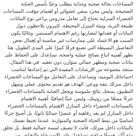
المساحات بحالة صحية وجذابة يتطلب وعيًا بأسس العناية
الصحيحة، وليس مجرد سقي عشوائي أو اهتمام مؤقت. المساحات
الخضراء المنزلية تحتاج إلى تعامل مدروس يراعي نوع النباتات،
طبيعة التربة، وبيئة المنزل المحيطة. كثيرون يلاحظون ذبول
النباتات أو فقدانها لنضارتها رغم الاهتمام المستمر، وغالبًا يكون
السبب هو الاعتماد على ممارسات غير مناسبة أو إهمال بعض
التفاصيل البسيطة التي تصنع فرقًا كبيرًا على المدى الطويل. هنا
تظهر أهمية اتباع نصائح عملية واضحة، تساعدك على الحفاظ على
نباتات صحية ومظهر جمالي متوازن دون تعقيد. في هذا المقال،
ستجد مجموعة من الإرشادات المفيدة التي تم إعدادها لتناسب
احتياجاتك اليومية، وتساعدك على التعامل مع المساحات الخضراء
داخل منزلك بثقة ووعي. الهدف هو تقديم محتوى عملي وسهل
التطبيق، يمنحك نتائج ملموسة ويجعل العناية بالمساحات الخضراء
جزءًا ممتعًا من روتينك، وليس عبئًا إضافيًا. أهمية الاهتمام
بالمساحات الخضراء داخل المنازل الاهتمام بالمساحات الخضراء
داخل المنازل لم يعد رفاهية أو عنصرًا جماليًا ثانويًا، بل أصبح جزءًا
أساسيًا من نمط الحياة الصحية والمتوازنة. عندما تحيط نفسك
بالنباتات داخل منزلك، فأنت لا تضيف لمسة جمالية فقط، بل تخلق
بيئة أكثر هدوءًا وراحة، تساعدك على الاسترخاء والتخلص من