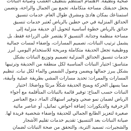
صحية ونظيفة. الاهتمام المنتظم بتنظيف العشب وصيانة النباتات
يجعل حديقتك مساحة متكاملة، تجمع بين الجمال والراحة، وتضمن
استمتاعك بمكان هادئ ومشرق طوال العام. خدمات تنسيق
الحدائق المنزلية في حي حطين بالرياض تُعتبر خدمات تنسيق
حدائق بالرياض خطوة أساسية لتحويل أي حديقة منزلية إلى
مساحة منظمة وجذابة. التنسيق لا يقتصر على الزراعة فقط، بل
يشمل ترتيب النباتات، تصميم المسارات، وإضفاء لمسات جمالية
ووظيفية تجعل الحديقة متكاملة ومريحة للاستخدام اليومي. أبرز
خدمات تنسيق الحدائق المنزلية تصميم وتوزيع النباتات بشكل
متناسق: اختيار النباتات المناسبة لكل منطقة من الحديقة وترتيبها
بشكل يبرز جمالها ويضمن وصول الشمس والماء لكل نبات. تنظيم
المسارات والممرات: تحديد مسارات المشي بطريقة عملية وأنيقة،
مما يسهل الحركة ويمنح الحديقة شكلًا مرتبًا وواضحًا. اختيار
النباتات حسب المناخ: توفير قائمة بالنباتات المتأقلمة مع أجواء
الرياض لضمان نمو صحي وتوفير استهلاك الماء. دمج العناصر
الزخرفية والديكورات: إضافة أحواض، تماثيل، أو عناصر مائية
صغيرة لتعزيز الطابع الجمالي للحديقة وإضفاء شخصية فريدة لها.
صيانة النباتات بعد التنسيق: تقديم خدمات تقليم الأشجار
والشجيرات، تسميد التربة، والتحقق من صحة النباتات لضمان