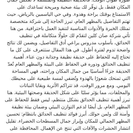
المكان فقط، بل توفّر لك بيئة صحية ومريحة تساعدك على
الاستمتاع بوقتك براحة وهدوء. وفي حي الياسمين بالرياض، حيث
تهتم التفاصيل بالمظهر العام، تبرز الحاجة إلى شركة متخصصة
تمتلك الخبرة والأدوات المناسبة لتنفيذ العمل باحترافية. من هنا
تأتي شركة صان كلين لتقدّم لك حلولًا متكاملة في تنظيف
الحدائق، بأسلوب مدروس يراعي أدق التفاصيل، ويضمن لك نتائج
واضحة تدوم لفترة أطول. في هذا المقال ستتعرف على كل ما
تحتاج إليه للحفاظ على حديقة نظيفة وجذابة دون عناء. أهمية
تنظيف الحدائق ودوره في الحفاظ على البيئة والمظهر العام تُعدّ
الحديقة جزءًا أساسيًا من جمال المكان وراحته، فهي المساحة
التي تمنحك شعورًا بالهدوء وتُضفي لمسة طبيعية على محيطك
اليومي. ومع مرور الوقت، قد تتراكم الأتربة وبقايا النباتات
والمخلفات، مما يؤثر سلبًا على شكل الحديقة وصحتها البيئية. هنا
تبرز أهمية تنظيف الحدائق بشكل منتظم، ليس فقط للحفاظ على
المظهر العام، بل أيضًا لدعم التوازن البيئي وضمان بيئة نظيفة
وآمنة لك ولمن حولك. أبرز فوائد تنظيف الحدائق بانتظام: تحسين
المظهر الجمالي للمكان وإبراز جمال المسطحات الخضراء. تقليل
انتشار الحشرات والآفات التي تنتج عن الإهمال. المحافظة على