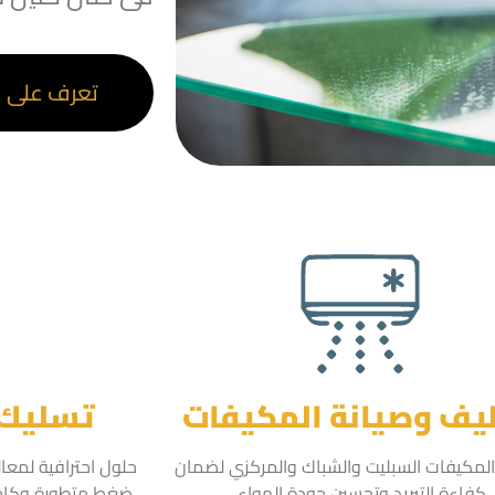
تعرف على ا
يف وصيانة المكيفات
تسليك 
لمكيفات السبليت والشباك والمركزي لضمان
حلول احترافية لمعا
كفاءة التبريد وتحسين جودة الهواء.
ضغط متطورة وكامي