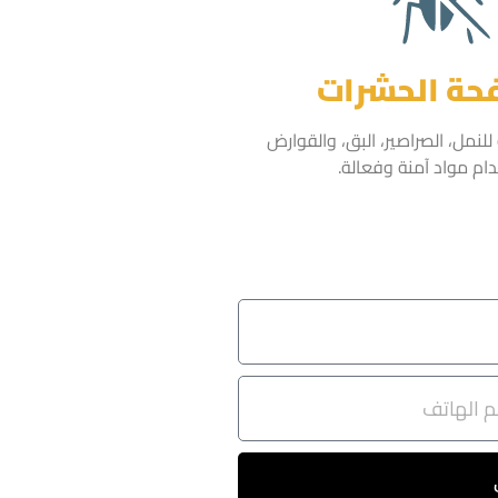
حة الحشرات
نمل، الصراصير، البق، والقوارض
ام مواد آمنة وفعالة.