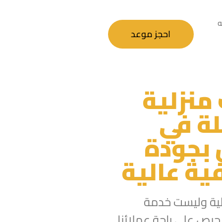
ه
احجز موعد
منزلية
ة في
 بجودة
ية عالية
ية وليست خدمة
رص على راحة عملائنا