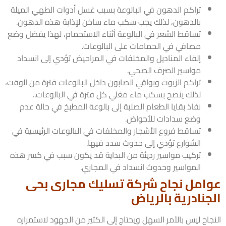
تراكم الدهون في البالوعة بسبب غسل أدوات الطهي الميلة
بالدهون، لذلك يجب سكب ماء ساخن لإذابة هذه الدهون.
تساقط الشعر في البالوعة أثناء الاستحمام، لهذا يفضل وضع
مصافي في الحمامات على البالوعات.
إلقاء المناديل والمخلفات في المراحيض تؤدي إلى انسداد
مواسير الصرف الصحي.
تراكم الزيوت وبواقي الصابون داخل البالوعات فترة من الوقت،
لذلك ينصح بسكب ماء مغلي كل فترة في البالوعات..
نفاذ بقايا الطعام الصلبة إلى بالوعة المطبخ في حالة عدم
وضع سدادات للأحواض.
تساقط فروع الأشجار والمخلفات في البالوعات الرئيسية في
الشوارع تؤدي إلى حدوث سدد فيها.
تركيب مواسير رديئة من البداية قد يكون سبب في كسر هذه
المواسير وحدوث انسداد في المجاري.
امل نجاح شركة تسليك مجارى بحى
جنادرية بالرياض
اح ليس بالأمر السهل ويحتاج إلى الكثير من الجهود لاستمراره