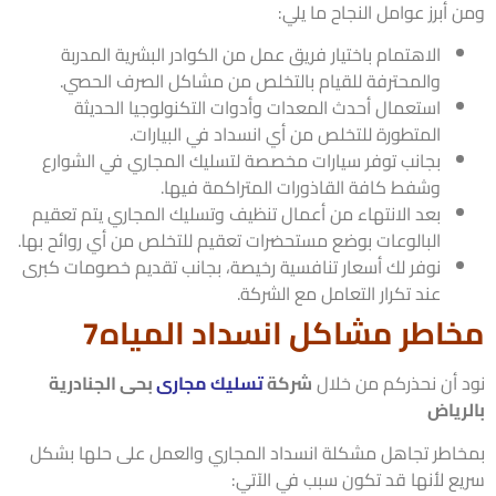
أبرز عوامل النجاح ما يلي:
الاهتمام باختيار فريق عمل من الكوادر البشرية المدربة
والمحترفة للقيام بالتخلص من مشاكل الصرف الحصي.
استعمال أحدث المعدات وأدوات التكنولوجيا الحديثة
المتطورة للتخلص من أي انسداد في البيارات.
بجانب توفر سيارات مخصصة لتسليك المجاري في الشوارع
وشفط كافة القاذورات المتراكمة فيها.
بعد الانتهاء من أعمال تنظيف وتسليك المجاري يتم تعقيم
البالوعات بوضع مستحضرات تعقيم للتخلص من أي روائح بها.
نوفر لك أسعار تنافسية رخيصة، بجانب تقديم خصومات كبرى
عند تكرار التعامل مع الشركة.
اطر مشاكل انسداد المياه7
 أن نحذركم من خلال
شركة
تسليك مجارى
بحى الجنادرية
رياض
اطر تجاهل مشكلة انسداد المجاري والعمل على حلها بشكل
ع لأنها قد تكون سبب في الآتي: