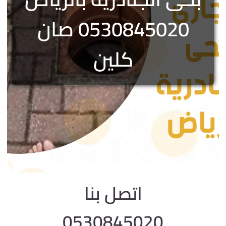
0530845020 صان
كلين
اتصل بنا
0530845020