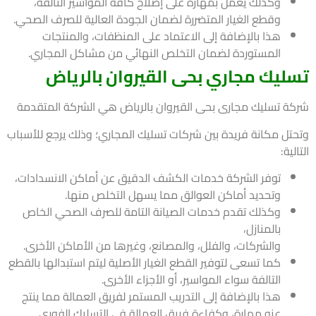
وكذلك يعمل بمهارة على إصلاح كافة المواسير التالفة،
وقطع الغيار المتضررة لضمان الجودة العالية للصرف الصحي.
هذا بالإضافة إلى الاعتماد على المنظفات، والمنتجات
المستوردة لضمان التخلص النهائي من مشاكل المجاري.
ليك مجاري بحى القيروان بالرياض
ة تسليك مجارى بحى القيروان بالرياض هي الشركة المتقدمة
تل مكانة فريدة بين شركات تسليك المجاري؛ وذلك يرجع للأسباب
لية:
توفر الشركة خدمات الكشف الدقيق عن أماكن الانسدادات،
وتحديد أماكن العوالق مما يسهل التخلص منها.
وكذلك تقدم خدمات الصيانة التامة للصرف الصحي الخاص
بالمنازل،
والشركات، والفلل، والمصانع، وغيرها من الأماكن الأخرى.
كما تسعى لتوفير القطع الغيار الأصلية ليتم استبدالها بالقطع
التالفة سواء المواسير، أو الأجزاء الأخرى.
هذا بالإضافة إلى التدريب المستمر لفريق العمالة مما ينتج
عنه مهارة، وكفاءة فريق العمالة في التسليك الفوري