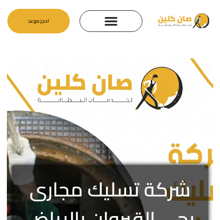
احجز موعد
شركة تسليك مجارى
بحى القيروان بالرياض