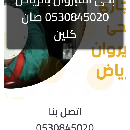
0530845020 صان
كلين
اتصل بنا
0530845020