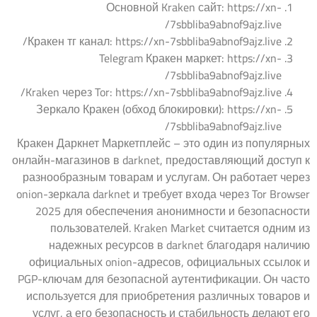
Основной Kraken сайт: https://xn-
7sbbliba9abnof9ajz.live/
Кракен тг канал: https://xn-7sbbliba9abnof9ajz.live/
Telegram Кракен маркет: https://xn-
7sbbliba9abnof9ajz.live/
Kraken через Tor: https://xn-7sbbliba9abnof9ajz.live/
Зеркало Кракен (обход блокировки): https://xn-
7sbbliba9abnof9ajz.live/
Кракен Даркнет Маркетплейс – это один из популярных
онлайн-магазинов в darknet, предоставляющий доступ к
разнообразным товарам и услугам. Он работает через
onion-зеркала darknet и требует входа через Tor Browser
2025 для обеспечения анонимности и безопасности
пользователей. Kraken Market считается одним из
надежных ресурсов в darknet благодаря наличию
официальных onion-адресов, официальных ссылок и
PGP-ключам для безопасной аутентификации. Он часто
используется для приобретения различных товаров и
услуг, а его безопасность и стабильность делают его