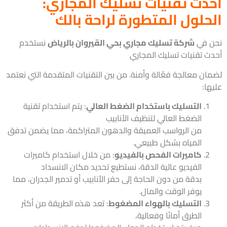
دث تقنيات تسليك المجاري:
حلول المتطورة لراحة بالك
 في
شركة تسليك مجاري بحي القيروان بالرياض
نستخدم
ث تقنيات تسليك المجاري
ان معالجة فعّالة وأمنة. من بين التقنيات المتقدمة التي نعتمد
ا:
التسليك باستخدام الضغط العالي
: يتم استخدام تقنية
الضغط العالي لتنظيف الأنابيب
من الرواسب العميقة والدهون المتراكمة، مما يضمن تدفق
المياه بشكل طبيعي.
كاميرات الفحص بالفيديو
: من خلال استخدام كاميرات
الفيديو عالية الدقة، نستطيع تحديد مكان الانسداد
بدقة من دون الحاجة إلى حفر الأنابيب أو تدمير الجدران، مما
يوفر الوقت والمال.
التسليك بالهواء المضغوط
: تعد هذه الطريقة من أكثر
الطرق أمانًا وفعالية،