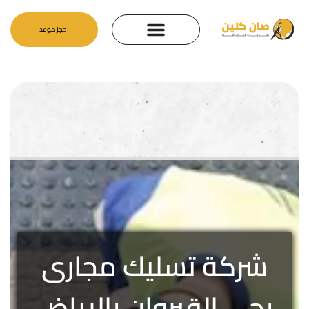
احجز موعد
شركة تسليك مجارى
بحي القيروان بالرياض