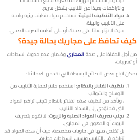
حيث يتم استخدام الهواء المضغوط لدفع الانسدادات
والتراكمات بعيدًا عن الأنابيب بشكل سريع.
مواد التنظيف البيئية
: نستخدم مواد تنظيف بيئية وآمنة
على الأنابيب والبيئة،
بحيث لا تؤثر سلبًا على صحتك أو على أنظمة الصرف الصحي.
ف تحافظ على مجاريك بحالة جيدة؟
أجل الحفاظ على صحة
المجاري
وضمان عدم حدوث انسدادات
سريبات،
ن اتباع بعض النصائح البسيطة التي نقدمها لعملائنا:
تنظيف الفلاتر بانتظام
: استخدم فلاتر لحماية الأنابيب من
الأوساخ والشوائب
، وتأكد من تنظيف هذه الفلاتر بانتظام لتجنب تراكم المواد
التي قد تؤدي إلى انسداد الأنابيب.
تجنب تصريف المواد الصلبة والزيوت
: لا تقوم بتصريف
الزيوت أو الدهون في المجاري،
بل تخلص منها في حاويات مخصصة، حيث أن هذه المواد قد
تتراكم في الأنابيب وتسبب انسدادات خطيرة.