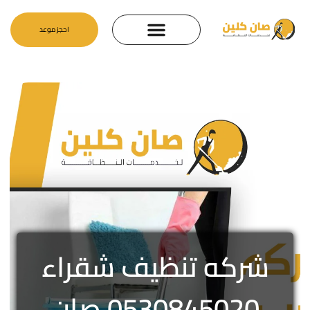
احجز موعد
شركه تنظيف شقراء
0530845020 صان