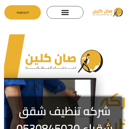
احجز موعد
شركه تنظيف شقق
شقراء 0530845020